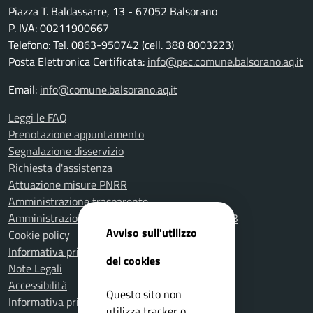
Piazza T. Baldassarre, 13 - 67052 Balsorano
P. IVA: 00211900667
Telefono: Tel. 0863-950742 (cell. 388 8003223)
Posta Elettronica Certificata:
info@pec.comune.balsorano.aq.it
Email:
info@comune.balsorano.aq.it
Leggi le FAQ
Prenotazione appuntamento
Segnalazione disservizio
Richiesta d'assistenza
Attuazione misure PNRR
Amministrazione trasparente
Amministrazione Trasparente fino al 31.12.2023
Avviso sull'utilizzo
Cookie policy
Informativa privacy
dei cookies
Note Legali
Accessibilità
Questo sito non
Informativa privacy Videosorveglianza
utilizza tracker o