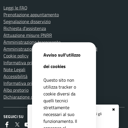
Leggi le FAQ
Prenotazione appuntamento
Segnalazione disservizio
Richiesta d'assistenza
Attuazione misure PNRR
Amministrazione trasparente
Amministrazione Trasparente fino al 31.12.2023
Avviso sull'utilizzo
Cookie policy
Informativa privacy
dei cookies
Note Legali
Accessibilità
Questo sito non
Informativa privacy Videosorveglianza
utilizza tracker o
Albo pretorio
cookie diversi da
Dichiarazione di accessibilità
quelli tecnici
strettamente
✖
Registrati ai servizi
APP IO
e ricevi tutti gli
necessari al suo
SEGUICI SU
aggiornamenti dall'Ente
funzionamento. Il
Faceboook
Twitter
Youtube
RSS
consenso al