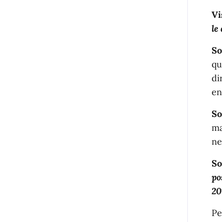
Vi
le
So
qu
di
en
So
ma
ne
So
po
20
Pe