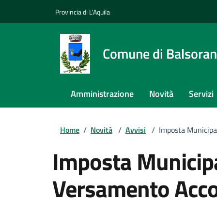
Provincia di L'Aquila
Comune di Balsora
Amministrazione
Novità
Servizi
Home
/
Novità
/
Avvisi
/
Imposta Municipa
Imposta Municipa
Versamento Acc