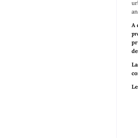
ur
an
A 
pr
pr
de
La
co
Le