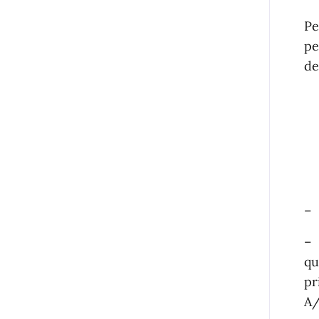
Pe
pe
de
–
–
qu
pr
A/