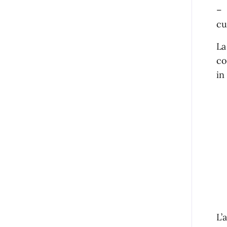
–
cu
La
co
in
L’