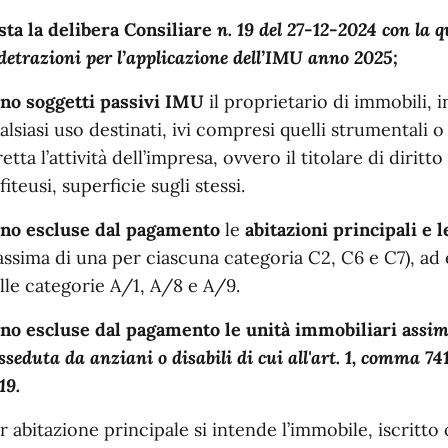
sta la delibera Consiliare
n. 19 del 27-12-2024 con la q
 detrazioni per l’applicazione dell’IMU anno 2025;
no soggetti passivi IMU
il proprietario di immobili, in
alsiasi uso destinati, ivi compresi quelli strumentali 
retta l’attività dell’impresa, ovvero il titolare di diritt
fiteusi, superficie sugli stessi.
no escluse dal pagamento
le
abitazioni principali e 
ssima di una per ciascuna categoria C2, C6 e C7), ad e
lle categorie A/1, A/8 e A/9.
no escluse dal pagamento
le unità immobiliari a
ssim
sseduta da anziani o disabili di cui all'art. 1, comma 741, l
19.
r abitazione principale si intende l’immobile, iscritto o