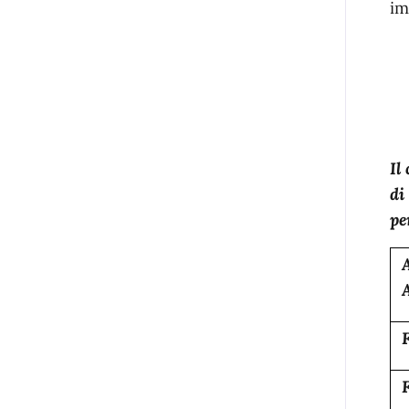
im
Il
di
pe