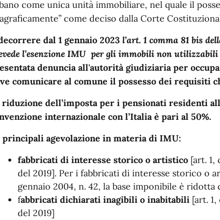
bano come unica unità immobiliare, nel quale il poss
agraficamente” come deciso dalla Corte Costituziona
decorrere dal 1 gennaio 2023
l’art. 1 comma 81 bis del
evede l’esenzione IMU per gli immobili non utilizzabil
esentata denuncia all'autorità giudiziaria per occupa
ve comunicare al comune il possesso dei requisiti ch
 riduzione dell’imposta per i pensionati residenti a
nvenzione internazionale con l’Italia è pari al 50%.
 principali agevolazione in materia di IMU:
fabbricati di interesse storico o artistico
[art. 1,
del 2019]. Per i fabbricati di interesse storico o art
gennaio 2004, n. 42, la base imponibile è ridotta
f
abbricati dichiarati inagibili o inabitabili
[art. 1
del 2019]